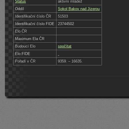
Status
aktivní mládež
Oddíl
Sokol Bakov nad Jizerou
Identifikační číslo ČR
51503
Identifikační číslo FIDE
23744502
Elo ČR
Maximum Ela ČR
Budoucí Elo
spočítat
Elo FIDE
Pořadí v ČR
9359. – 16635.