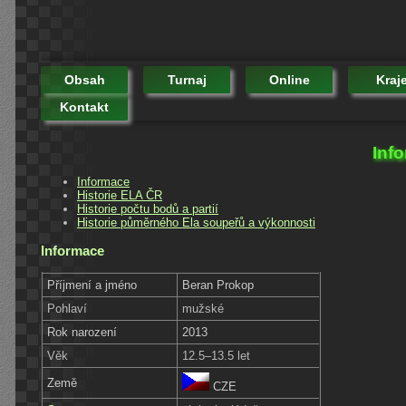
Obsah
Turnaj
Online
Kraj
Kontakt
Inf
Informace
Historie ELA ČR
Historie počtu bodů a partií
Historie půměrného Ela soupeřů a výkonnosti
Informace
Příjmení a jméno
Beran Prokop
Pohlaví
mužské
Rok narození
2013
Věk
12.5–13.5 let
Země
CZE