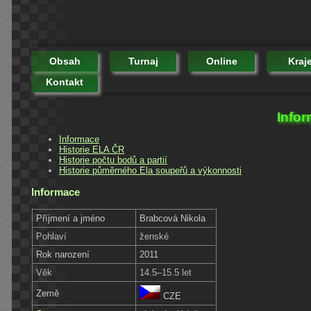
Obsah
Turnaj
Online
Kraj
Kontakt
Infor
Informace
Historie ELA ČR
Historie počtu bodů a partií
Historie půměrného Ela soupeřů a výkonnosti
Informace
Příjmení a jméno
Brabcová Nikola
Pohlaví
ženské
Rok narození
2011
Věk
14.5–15.5 let
Země
CZE