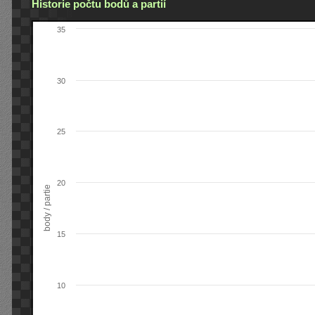
Historie počtu bodů a partií
35
30
25
20
body / partie
15
10