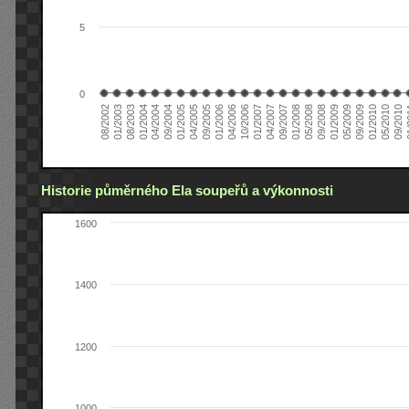
5
0
04/2006
05/2008
09/2004
05/2010
10/2006
08/2002
09/2008
01/2005
09/2010
01/2007
01/2003
01/2009
04/2005
01
04/2007
08/2003
05/2009
09/2005
09/2007
01/2004
09/2009
01/2006
01/2008
04/2004
01/2010
Historie půměrného Ela soupeřů a výkonnosti
1600
1400
1200
1000