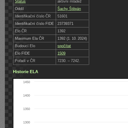
Status
aktivní mládež
Oddíl
Šachy Štěpán
Identifikační číslo ČR
51601
Identifikační číslo FIDE
23739371
Elo ČR
1392
Maximum Ela ČR
1392 (1. 10. 2024)
Budoucí Elo
spočítat
Elo FIDE
1509
Pořadí v ČR
7230. – 7242.
Historie ELA
1450
1400
1350
1300