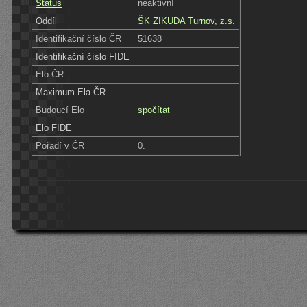
Status
neaktivní
Oddíl
ŠK ZIKUDA Turnov, z.s.
Identifikační číslo ČR
51638
Identifikační číslo FIDE
Elo ČR
Maximum Ela ČR
Budoucí Elo
spočítat
Elo FIDE
Pořadí v ČR
0.