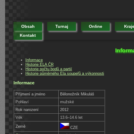
Obsah
Turnaj
Online
Kraj
Kontakt
Inform
Informace
Historie ELA ČR
Historie počtu bodů a partií
Historie půměrného Ela soupeřů a výkonnosti
Informace
Příjmení a jméno
Bělonožník Mikuláš
Pohlaví
mužské
Rok narození
2012
Věk
13.6–14.6 let
Země
CZE