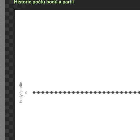
Historie počtu bodů a partií
body / partie
0