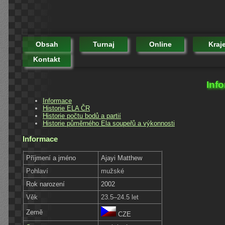
Obsah
Turnaj
Online
Kraj
Kontakt
Inf
Informace
Historie ELA ČR
Historie počtu bodů a partií
Historie půměrného Ela soupeřů a výkonnosti
Informace
Příjmení a jméno
Ajayi Matthew
Pohlaví
mužské
Rok narození
2002
Věk
23.5–24.5 let
Země
CZE