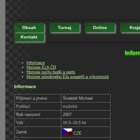
Obsah
Turnaj
Online
Kraj
Kontakt
Infor
Informace
Historie ELA ČR
Historie počtu bodů a partií
Historie půměrného Ela soupeřů a výkonnosti
Informace
Příjmení a jméno
Šindelář Michael
Pohlaví
mužské
Rok narození
2007
Věk
18.5–19.5 let
Země
CZE