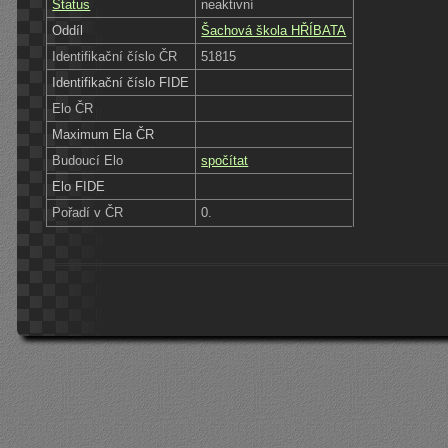
Status
neaktivní
Oddíl
Šachová škola HŘÍBATA
Identifikační číslo ČR
51815
Identifikační číslo FIDE
Elo ČR
Maximum Ela ČR
Budoucí Elo
spočítat
Elo FIDE
Pořadí v ČR
0.