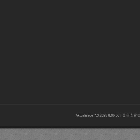
♖♘♗♕
Aktualizace 7.3.2025 8:06:50 |