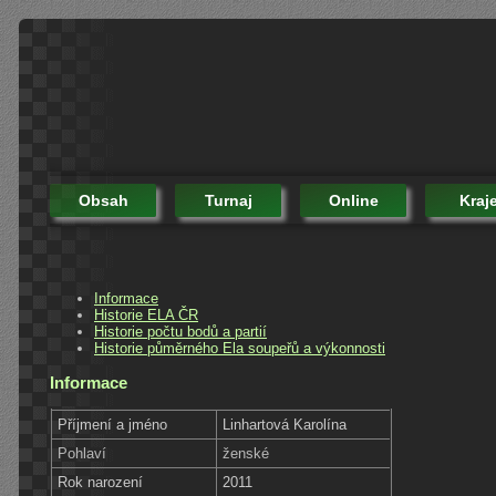
Obsah
Turnaj
Online
Kraj
Informace
Historie ELA ČR
Historie počtu bodů a partií
Historie půměrného Ela soupeřů a výkonnosti
Informace
Příjmení a jméno
Linhartová Karolína
Pohlaví
ženské
Rok narození
2011