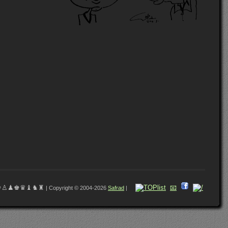
♔♙♟♚♛♝♞♜
📧
| Copyright © 2004-2026
Safrad
|