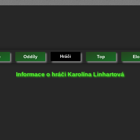
Hráči
e
Oddíly
Top
Elo
Informace o hráči Karolína Linhartová