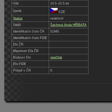
Věk
14.5–15.5 let
Země
CZE
Status
neaktivní
Oddíl
Šachová škola HŘÍBATA
Identifikační číslo ČR
51945
Identifikační číslo FIDE
Elo ČR
Maximum Ela ČR
Budoucí Elo
spočítat
Elo FIDE
Pořadí v ČR
0.