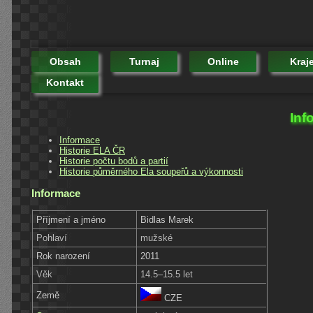
Obsah
Turnaj
Online
Kraj
Kontakt
Inf
Informace
Historie ELA ČR
Historie počtu bodů a partií
Historie půměrného Ela soupeřů a výkonnosti
Informace
Příjmení a jméno
Bidlas Marek
Pohlaví
mužské
Rok narození
2011
Věk
14.5–15.5 let
Země
CZE