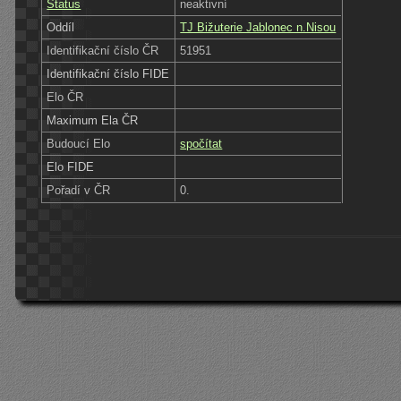
Status
neaktivní
Oddíl
TJ Bižuterie Jablonec n.Nisou
Identifikační číslo ČR
51951
Identifikační číslo FIDE
Elo ČR
Maximum Ela ČR
Budoucí Elo
spočítat
Elo FIDE
Pořadí v ČR
0.