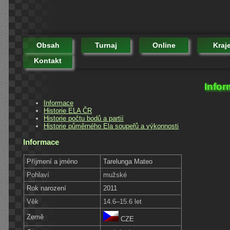
Obsah
Turnaj
Online
Kraj
Kontakt
Infor
Informace
Historie ELA ČR
Historie počtu bodů a partií
Historie půměrného Ela soupeřů a výkonnosti
Informace
Příjmení a jméno
Tarelunga Mateo
Pohlaví
mužské
Rok narození
2011
Věk
14.6–15.6 let
Země
CZE