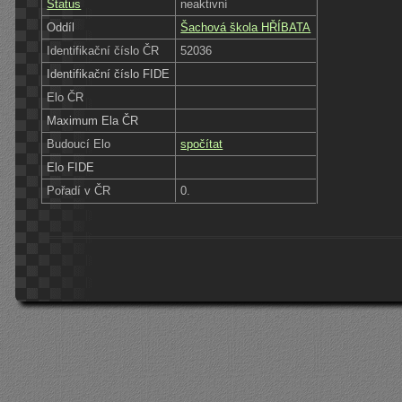
Status
neaktivní
Oddíl
Šachová škola HŘÍBATA
Identifikační číslo ČR
52036
Identifikační číslo FIDE
Elo ČR
Maximum Ela ČR
Budoucí Elo
spočítat
Elo FIDE
Pořadí v ČR
0.