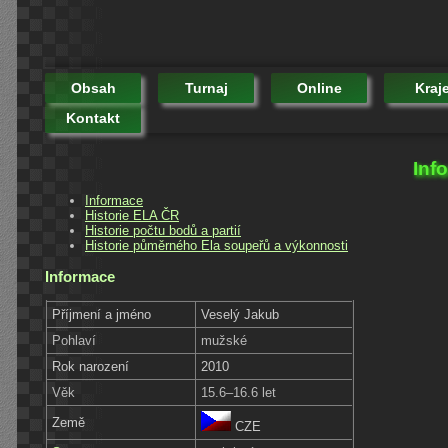
Obsah
Turnaj
Online
Kraj
Kontakt
Inf
Informace
Historie ELA ČR
Historie počtu bodů a partií
Historie půměrného Ela soupeřů a výkonnosti
Informace
Příjmení a jméno
Veselý Jakub
Pohlaví
mužské
Rok narození
2010
Věk
15.6–16.6 let
Země
CZE