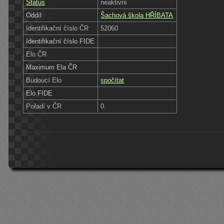
Status
neaktivní
Oddíl
Šachová škola HŘÍBATA
Identifikační číslo ČR
52060
Identifikační číslo FIDE
Elo ČR
Maximum Ela ČR
Budoucí Elo
spočítat
Elo FIDE
Pořadí v ČR
0.