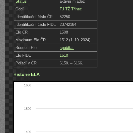
Status
aktivní mládež
Oddíl
TJ TŽ Třinec
Identifikační číslo ČR
52250
Identifikační číslo FIDE
23742194
Elo ČR
1508
Maximum Ela ČR
1512 (1. 10. 2024)
Budoucí Elo
spočítat
Elo FIDE
1610
Pořadí v ČR
6159. – 6166.
Historie ELA
1600
1500
1400