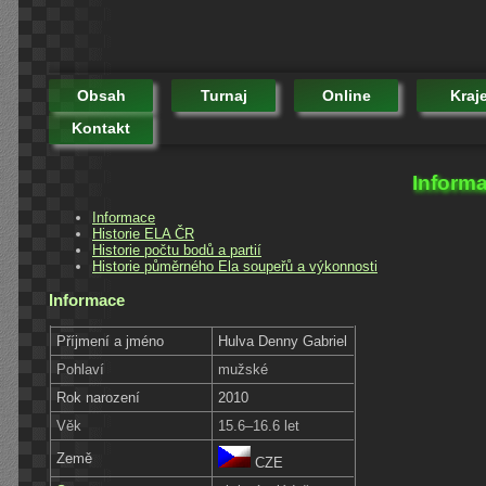
Obsah
Turnaj
Online
Kraj
Kontakt
Informa
Informace
Historie ELA ČR
Historie počtu bodů a partií
Historie půměrného Ela soupeřů a výkonnosti
Informace
Příjmení a jméno
Hulva Denny Gabriel
Pohlaví
mužské
Rok narození
2010
Věk
15.6–16.6 let
Země
CZE