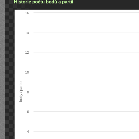
Historie počtu bodů a partií
16
14
12
10
body / partie
8
6
4