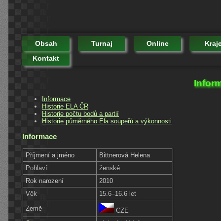
Obsah
Turnaj
Online
Kraj
Kontakt
Infor
Informace
Historie ELA ČR
Historie počtu bodů a partií
Historie půměrného Ela soupeřů a výkonnosti
Informace
Příjmení a jméno
Bittnerová Helena
Pohlaví
ženské
Rok narození
2010
Věk
15.6–16.6 let
Země
CZE