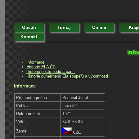
Obsah
Turnaj
Online
Kraj
Kontakt
Info
Informace
Historie ELA ČR
Historie počtu bodů a partií
Historie půměrného Ela soupeřů a výkonnosti
Informace
Příjmení a jméno
Pospíšil Josef
Pohlaví
mužské
Rok narození
1971
Věk
54.6–55.6 let
Země
CZE