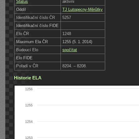
Status
aktivní
Oddíl
TJ Lutopecny-Měrůtky
Identifikační číslo ČR
5257
Identifikační číslo FIDE
Elo ČR
1248
Maximum Ela ČR
1255 (5. 1. 2014)
Budoucí Elo
spočítat
Elo FIDE
Pořadí v ČR
8204. – 8208.
Historie ELA
1256
1255
1254
1253