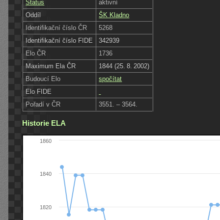
Status
aktivní
Oddíl
ŠK Kladno
Identifikační číslo ČR
5268
Identifikační číslo FIDE
342939
Elo ČR
1736
Maximum Ela ČR
1844 (25. 8. 2002)
Budoucí Elo
spočítat
Elo FIDE
Pořadí v ČR
3551. – 3564.
Historie ELA
1860
1840
1820