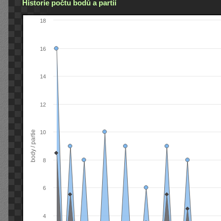
Historie počtu bodů a partií
18
16
14
12
body / partie
10
8
6
4