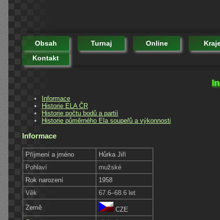
Obsah
Turnaj
Online
Kraj
Kontakt
I
Informace
Historie ELA ČR
Historie počtu bodů a partií
Historie půměrného Ela soupeřů a výkonnosti
Informace
Příjmení a jméno
Hůrka Jiří
Pohlaví
mužské
Rok narození
1958
Věk
67.6–68.6 let
Země
CZE