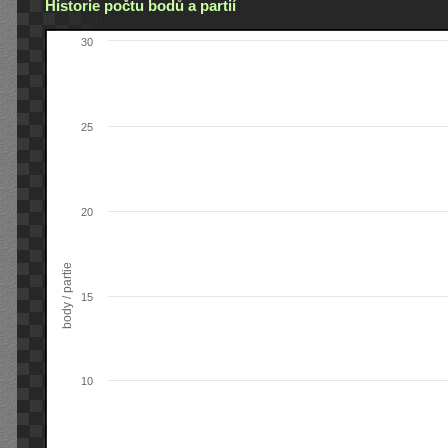
Historie počtu bodů a partií
30
25
20
body / partie
15
10