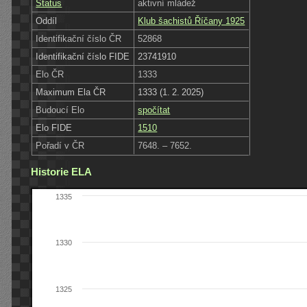
Status
aktivní mládež
Oddíl
Klub šachistů Říčany 1925
Identifikační číslo ČR
52868
Identifikační číslo FIDE
23741910
Elo ČR
1333
Maximum Ela ČR
1333 (1. 2. 2025)
Budoucí Elo
spočítat
Elo FIDE
1510
Pořadí v ČR
7648. – 7652.
Historie ELA
1335
1330
1325