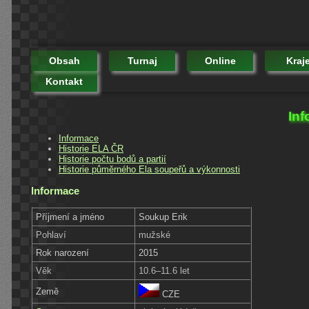
Obsah
Turnaj
Online
Kraj
Kontakt
Inf
Informace
Historie ELA ČR
Historie počtu bodů a partií
Historie půměrného Ela soupeřů a výkonnosti
Informace
Příjmení a jméno
Soukup Erik
Pohlaví
mužské
Rok narození
2015
Věk
10.6–11.6 let
Země
CZE