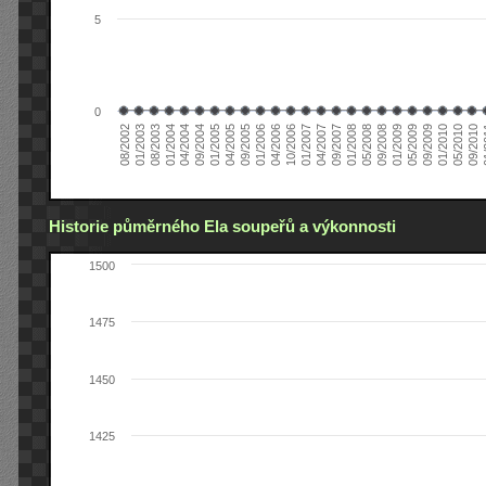
5
0
04/2006
05/2008
09/2004
05/2010
10/2006
08/2002
09/2008
01/2005
09/2010
01/2007
01/2003
01/2009
04/2005
01
04/2007
08/2003
05/2009
09/2005
09/2007
01/2004
09/2009
01/2006
01/2008
04/2004
01/2010
Historie půměrného Ela soupeřů a výkonnosti
1500
1475
1450
1425