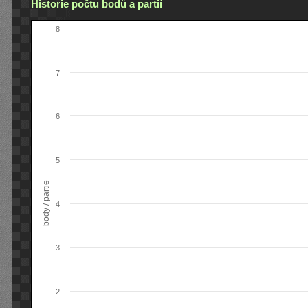
Historie počtu bodů a partií
8
7
6
5
body / partie
4
3
2