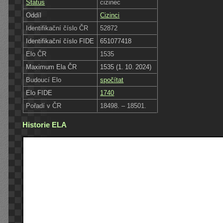
Status
cizinec
Oddíl
Cizinci
Identifikační číslo ČR
52872
Identifikační číslo FIDE
651077418
Elo ČR
1535
Maximum Ela ČR
1535 (1. 10. 2024)
Budoucí Elo
spočítat
Elo FIDE
1740
Pořadí v ČR
18498. – 18501.
Historie ELA