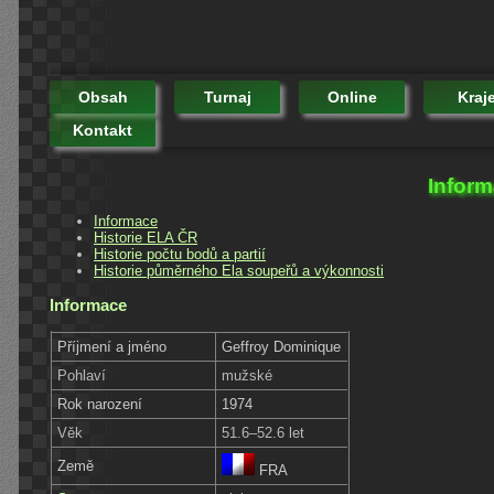
Obsah
Turnaj
Online
Kraj
Kontakt
Inform
Informace
Historie ELA ČR
Historie počtu bodů a partií
Historie půměrného Ela soupeřů a výkonnosti
Informace
Příjmení a jméno
Geffroy Dominique
Pohlaví
mužské
Rok narození
1974
Věk
51.6–52.6 let
Země
FRA