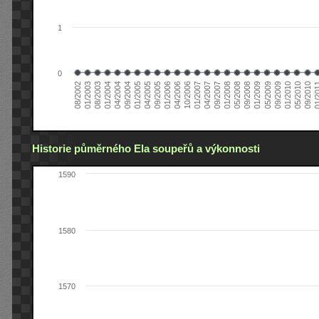
1
0
01/2005
09/2010
08/2002
09/2008
10/2006
09/2004
05/2010
05/2008
04/2006
04/2004
01/2010
01/2008
01/2006
01/2004
09/2009
09/2007
09/2005
08/2003
05/2009
04/2007
04/2005
01/2
01/2003
01/2009
01/2007
Historie půměrného Ela soupeřů a výkonnosti
1590
1580
1570