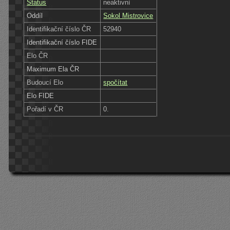
Status
neaktivní
Oddíl
Sokol Mistrovice
Identifikační číslo ČR
52940
Identifikační číslo FIDE
Elo ČR
Maximum Ela ČR
Budoucí Elo
spočítat
Elo FIDE
Pořadí v ČR
0.