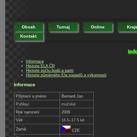
Obsah
Turnaj
Online
Kraj
Kontakt
Inf
Informace
Historie ELA ČR
Historie počtu bodů a partií
Historie půměrného Ela soupeřů a výkonnosti
Informace
Příjmení a jméno
Bernard Jan
Pohlaví
mužské
Rok narození
2009
Věk
16.5–17.5 let
Země
CZE