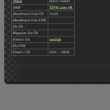
Status
aktivní mládež
Oddíl
ŠŠPM Lipky HK
Identifikační číslo ČR
53164
Identifikační číslo FIDE
Elo ČR
Maximum Ela ČR
Budoucí Elo
spočítat
Elo FIDE
Pořadí v ČR
9359. – 16635.