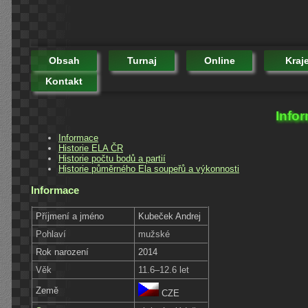
Obsah
Turnaj
Online
Kraj
Kontakt
Info
Informace
Historie ELA ČR
Historie počtu bodů a partií
Historie půměrného Ela soupeřů a výkonnosti
Informace
Příjmení a jméno
Kubeček Andrej
Pohlaví
mužské
Rok narození
2014
Věk
11.6–12.6 let
Země
CZE