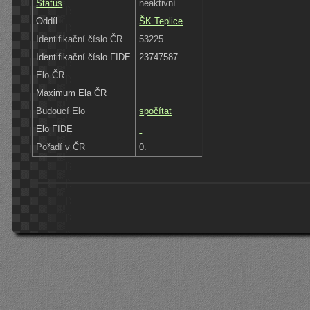
Status
neaktivní
Oddíl
ŠK Teplice
Identifikační číslo ČR
53225
Identifikační číslo FIDE
23747587
Elo ČR
Maximum Ela ČR
Budoucí Elo
spočítat
Elo FIDE
Pořadí v ČR
0.