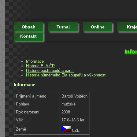
Obsah
Turnaj
Online
Kraj
Kontakt
Info
Informace
Historie ELA ČR
Historie počtu bodů a partií
Historie půměrného Ela soupeřů a výkonnosti
Informace
Příjmení a jméno
Bartoš Vojtěch
Pohlaví
mužské
Rok narození
2008
Věk
17.6–18.6 let
Země
CZE