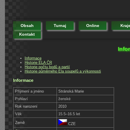
Obsah
Turnaj
Online
Kraj
Kontakt
Info
Informace
Historie ELA ČR
Historie počtu bodů a partií
Historie půměrného Ela soupeřů a výkonnosti
Informace
Příjmení a jméno
Stránská Marie
Pohlaví
ženské
Rok narození
2010
Věk
15.5–16.5 let
Země
CZE