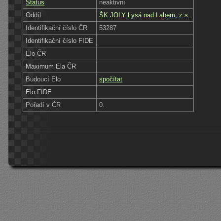
Status
neaktivní
Oddíl
ŠK JOLY Lysá nad Labem, z.s.
Identifikační číslo ČR
53287
Identifikační číslo FIDE
Elo ČR
Maximum Ela ČR
Budoucí Elo
spočítat
Elo FIDE
Pořadí v ČR
0.