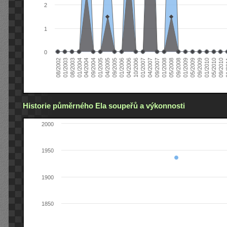
2
1
0
04/2006
05/2008
09/2004
05/2010
10/2006
08/2002
09/2008
01/2005
09/2010
01/2007
01/2003
01/2009
04/2005
01
04/2007
08/2003
05/2009
09/2005
09/2007
01/2004
09/2009
01/2006
01/2008
04/2004
01/2010
Historie půměrného Ela soupeřů a výkonnosti
2000
1950
1900
1850