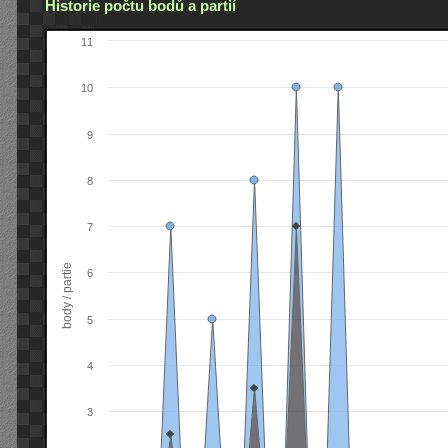
Historie počtu bodů a partií
11
10
9
8
7
body / partie
6
5
4
3