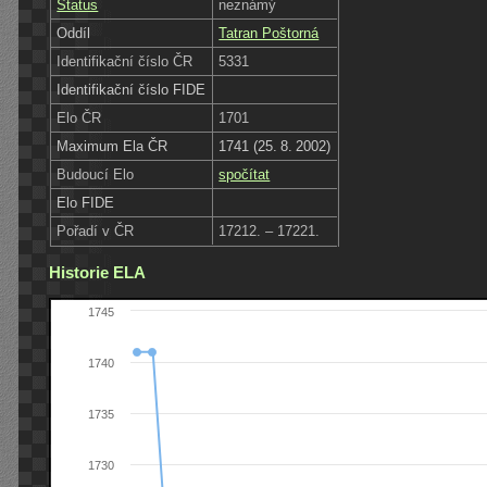
Status
neznámý
Oddíl
Tatran Poštorná
Identifikační číslo ČR
5331
Identifikační číslo FIDE
Elo ČR
1701
Maximum Ela ČR
1741 (25. 8. 2002)
Budoucí Elo
spočítat
Elo FIDE
Pořadí v ČR
17212. – 17221.
Historie ELA
1745
1740
1735
1730