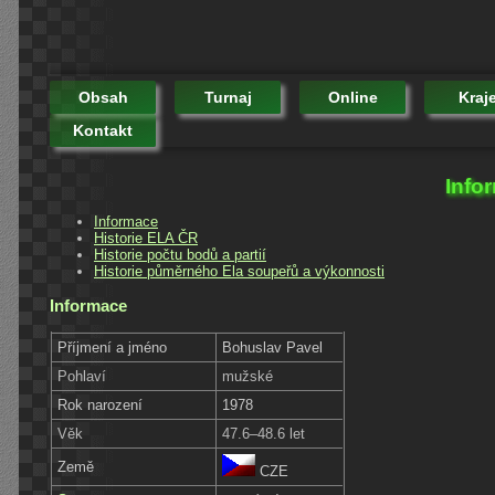
Obsah
Turnaj
Online
Kraj
Kontakt
Info
Informace
Historie ELA ČR
Historie počtu bodů a partií
Historie půměrného Ela soupeřů a výkonnosti
Informace
Příjmení a jméno
Bohuslav Pavel
Pohlaví
mužské
Rok narození
1978
Věk
47.6–48.6 let
Země
CZE