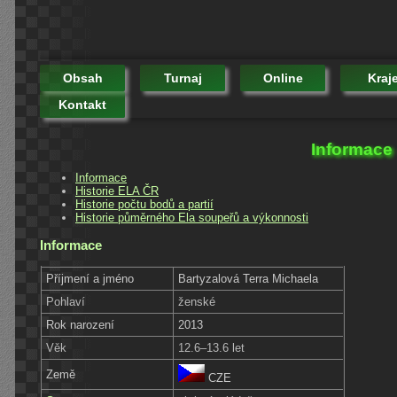
Obsah
Turnaj
Online
Kraj
Kontakt
Informace 
Informace
Historie ELA ČR
Historie počtu bodů a partií
Historie půměrného Ela soupeřů a výkonnosti
Informace
Příjmení a jméno
Bartyzalová Terra Michaela
Pohlaví
ženské
Rok narození
2013
Věk
12.6–13.6 let
Země
CZE