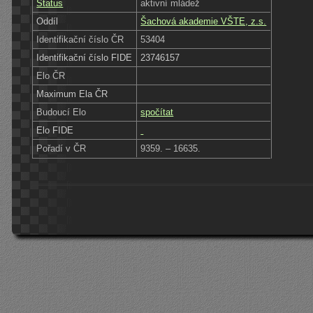
Status
aktivní mládež
Oddíl
Šachová akademie VŠTE, z.s.
Identifikační číslo ČR
53404
Identifikační číslo FIDE
23746157
Elo ČR
Maximum Ela ČR
Budoucí Elo
spočítat
Elo FIDE
Pořadí v ČR
9359. – 16635.