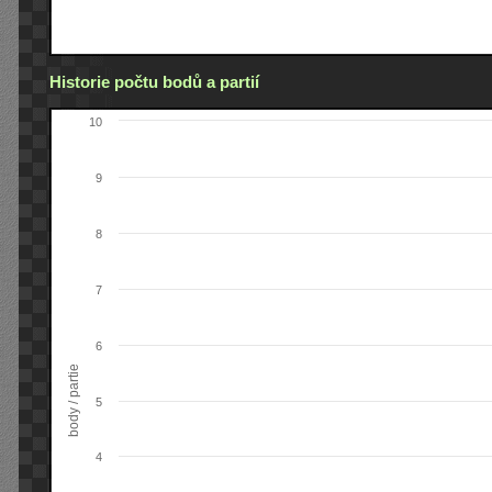
Historie počtu bodů a partií
10
9
8
7
6
body / partie
5
4