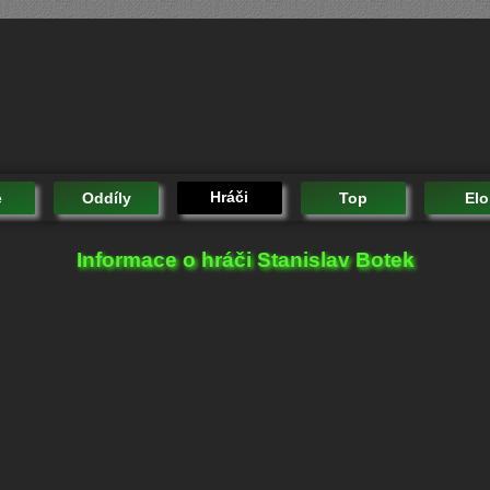
Hráči
e
Oddíly
Top
Elo
Informace o hráči Stanislav Botek