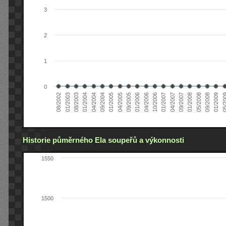
3
2
1
0
04/2005
04/2004
01/2003
01/2009
01/2008
01/2007
01/2006
01/2005
01/2004
08/2002
09/2008
09/2007
10/2006
09/2005
09/2004
08/2003
05/2
05/2008
04/2007
04/2006
Historie půměrného Ela soupeřů a výkonnosti
1550
1500