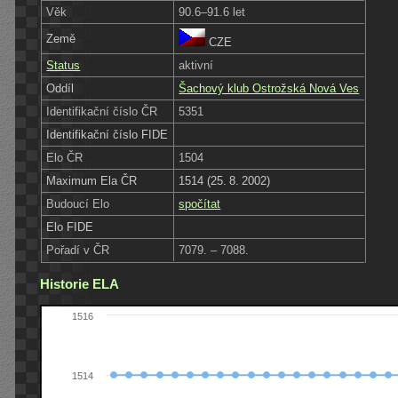
Věk
90.6–91.6 let
Země
CZE
Status
aktivní
Oddíl
Šachový klub Ostrožská Nová Ves
Identifikační číslo ČR
5351
Identifikační číslo FIDE
Elo ČR
1504
Maximum Ela ČR
1514 (25. 8. 2002)
Budoucí Elo
spočítat
Elo FIDE
Pořadí v ČR
7079. – 7088.
Historie ELA
1516
1514