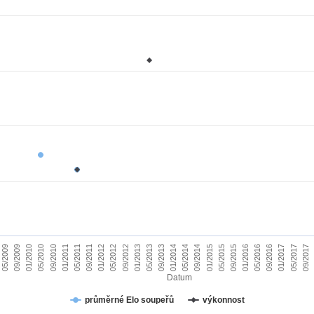
01/2010
09/2015
09/2011
05/2017
05/2013
05/2009
01/2015
01/2011
09/2016
09/2012
05/2014
05/2010
01/2016
01/2012
09/2017
09/2013
09/2009
05/2015
05/2011
01/2017
01/2013
09/2014
09/2010
05/2016
05/2012
01/2014
Datum
průměrné Elo soupeřů
výkonnost