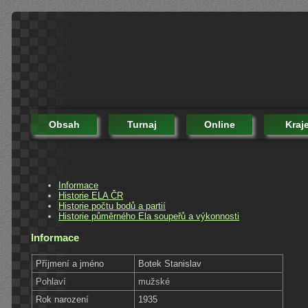
Obsah
Turnaj
Online
Kraj
Informace
Historie ELA ČR
Historie počtu bodů a partií
Historie půměrného Ela soupeřů a výkonnosti
Informace
Příjmení a jméno
Botek Stanislav
Pohlaví
mužské
Rok narození
1935