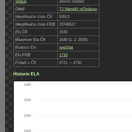
Status
aktivní mládež
Oddíl
TJ Náměšť n/Oslavou
Identifikační číslo ČR
53513
Identifikační číslo FIDE
23745517
Elo ČR
1630
Maximum Ela ČR
1630 (1. 2. 2025)
Budoucí Elo
spočítat
Elo FIDE
1718
Pořadí v ČR
4721. – 4730.
Historie ELA
1650
1600
1550
1500