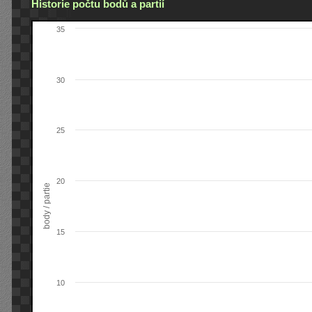
Historie počtu bodů a partií
35
30
25
20
body / partie
15
10