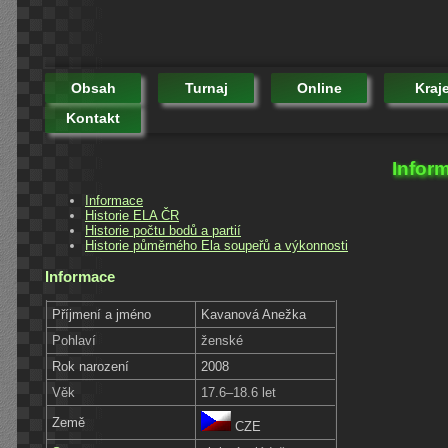
Obsah
Turnaj
Online
Kraj
Kontakt
Infor
Informace
Historie ELA ČR
Historie počtu bodů a partií
Historie půměrného Ela soupeřů a výkonnosti
Informace
Příjmení a jméno
Kavanová Anežka
Pohlaví
ženské
Rok narození
2008
Věk
17.6–18.6 let
Země
CZE