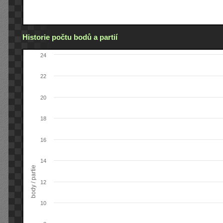
Historie počtu bodů a partií
24
22
20
18
16
14
body / partie
12
10