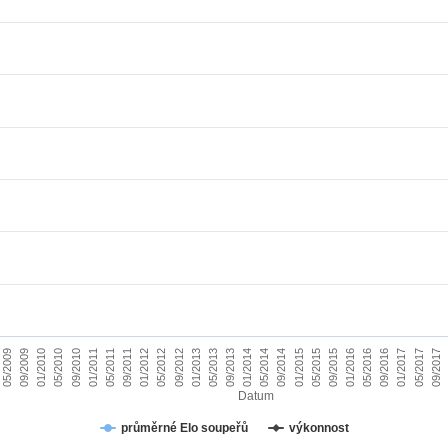
01/2010
09/2015
09/2011
05/2017
05/2013
05/2009
01/2015
01/2011
09/2016
09/2012
05/2014
05/2010
01/2016
01/2012
09/2017
09/2013
09/2009
05/2015
05/2011
01/2017
01/2013
09/2014
09/2010
05/2016
05/2012
01/2014
Datum
průměrné Elo soupeřů
výkonnost