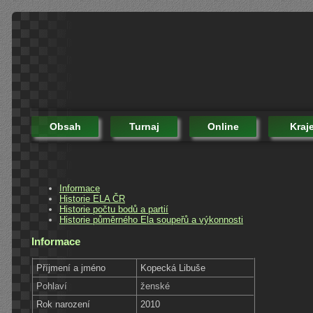
Obsah
Turnaj
Online
Kraj
Informace
Historie ELA ČR
Historie počtu bodů a partií
Historie půměrného Ela soupeřů a výkonnosti
Informace
Příjmení a jméno
Kopecká Libuše
Pohlaví
ženské
Rok narození
2010