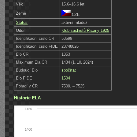
Věk
15.6–16.6 let
Země
CZE
Status
aktivní mládež
Oddíl
Klub šachistů Říčany 1925
Identifikační číslo ČR
53599
Identifikační číslo FIDE
23748826
Elo ČR
1353
Maximum Ela ČR
1434 (1. 10. 2024)
Budoucí Elo
spočítat
Elo FIDE
1504
Pořadí v ČR
7509. – 7525.
Historie ELA
1450
1400