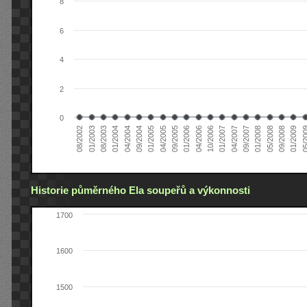
8
6
4
2
0
04/2005
04/2004
01/2003
01/2009
01/2008
01/2007
01/2006
01/2005
01/2004
08/2002
09/2008
09/2007
10/2006
09/2005
09/2004
08/2003
05/2
05/2008
04/2007
04/2006
Historie půměrného Ela soupeřů a výkonnosti
1700
1600
1500