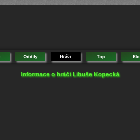
Hráči
e
Oddíly
Top
Elo
Informace o hráči Libuše Kopecká