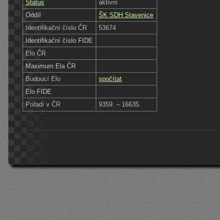
Status
aktivní
Oddíl
ŠK SDH Stavenice
Identifikační číslo ČR
53674
Identifikační číslo FIDE
Elo ČR
Maximum Ela ČR
Budoucí Elo
spočítat
Elo FIDE
Pořadí v ČR
9359. – 16635.