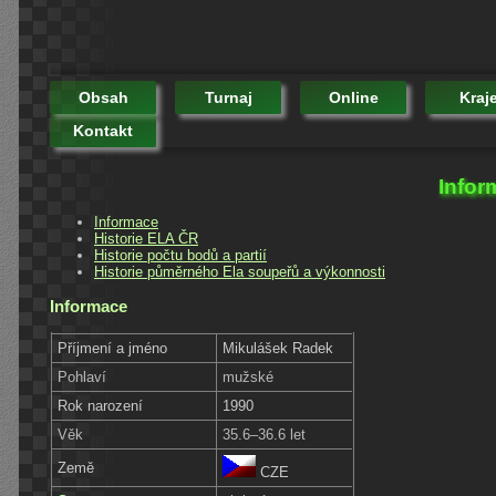
Obsah
Turnaj
Online
Kraj
Kontakt
Infor
Informace
Historie ELA ČR
Historie počtu bodů a partií
Historie půměrného Ela soupeřů a výkonnosti
Informace
Příjmení a jméno
Mikulášek Radek
Pohlaví
mužské
Rok narození
1990
Věk
35.6–36.6 let
Země
CZE