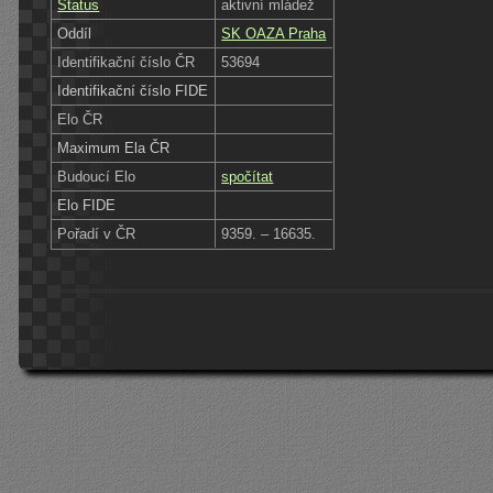
Status
aktivní mládež
Oddíl
SK OAZA Praha
Identifikační číslo ČR
53694
Identifikační číslo FIDE
Elo ČR
Maximum Ela ČR
Budoucí Elo
spočítat
Elo FIDE
Pořadí v ČR
9359. – 16635.