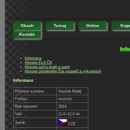
Obsah
Turnaj
Online
Kraj
Kontakt
Inf
Informace
Historie ELA ČR
Historie počtu bodů a partií
Historie půměrného Ela soupeřů a výkonnosti
Informace
Příjmení a jméno
Souček Matěj
Pohlaví
mužské
Rok narození
2014
Věk
11.6–12.6 let
Země
CZE