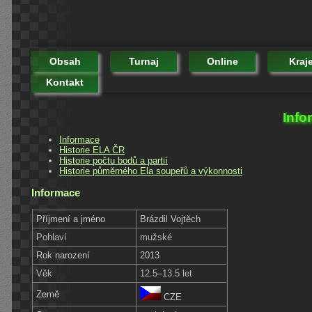
Obsah
Turnaj
Online
Kraj
Kontakt
Info
Informace
Historie ELA ČR
Historie počtu bodů a partií
Historie půměrného Ela soupeřů a výkonnosti
Informace
Příjmení a jméno
Brázdil Vojtěch
Pohlaví
mužské
Rok narození
2013
Věk
12.5–13.5 let
Země
CZE