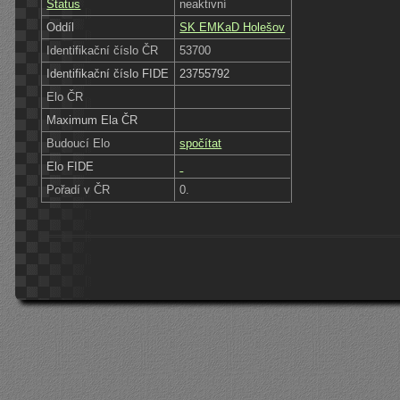
Status
neaktivní
Oddíl
SK EMKaD Holešov
Identifikační číslo ČR
53700
Identifikační číslo FIDE
23755792
Elo ČR
Maximum Ela ČR
Budoucí Elo
spočítat
Elo FIDE
Pořadí v ČR
0.