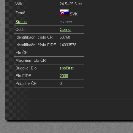
Věk
24.5–25.5 let
Země
SVK
Status
cizinec
Oddíl
Cizinci
Identifikační číslo ČR
53768
Identifikační číslo FIDE
14933578
Elo ČR
Maximum Ela ČR
Budoucí Elo
spočítat
Elo FIDE
2008
Pořadí v ČR
0.