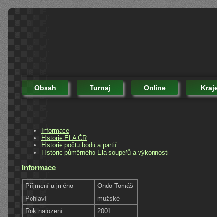
Obsah
Turnaj
Online
Kraj
Informace
Historie ELA ČR
Historie počtu bodů a partií
Historie půměrného Ela soupeřů a výkonnosti
Informace
Příjmení a jméno
Ondo Tomáš
Pohlaví
mužské
Rok narození
2001