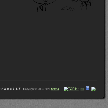
♔♙♟♚♛♝♞♜
📧
| Copyright © 2004-2026
Safrad
|