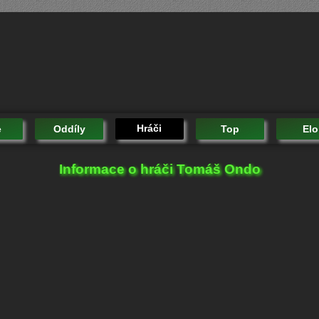
Hráči
e
Oddíly
Top
Elo
Informace o hráči Tomáš Ondo