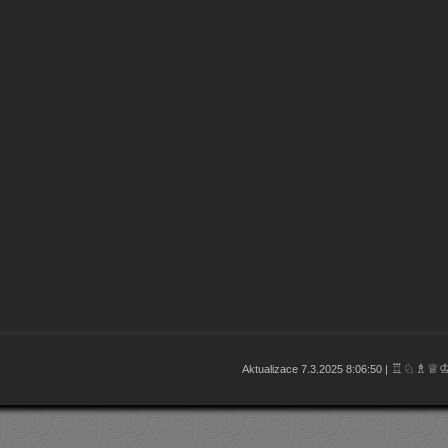
♖♘♗♕
Aktualizace 7.3.2025 8:06:50 |