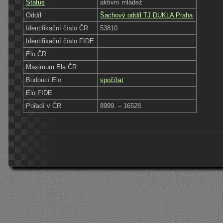
Status
aktivní mládež
Oddíl
Šachový oddíl TJ DUKLA Praha
Identifikační číslo ČR
53810
Identifikační číslo FIDE
Elo ČR
Maximum Ela ČR
Budoucí Elo
spočítat
Elo FIDE
Pořadí v ČR
8999. – 16528.