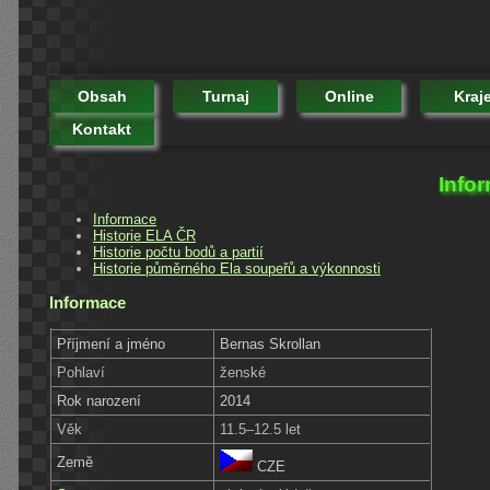
Obsah
Turnaj
Online
Kraj
Kontakt
Info
Informace
Historie ELA ČR
Historie počtu bodů a partií
Historie půměrného Ela soupeřů a výkonnosti
Informace
Příjmení a jméno
Bernas Skrollan
Pohlaví
ženské
Rok narození
2014
Věk
11.5–12.5 let
Země
CZE