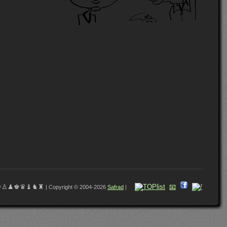
♔♙♟♚♛♝♞♜
📧
| Copyright © 2004-2026
Safrad
|