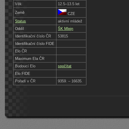
Věk
12.5–13.5 let
Země
CZE
Status
aktivní mládež
Oddíl
ŠK Mlejn
Identifikační číslo ČR
53815
Identifikační číslo FIDE
Elo ČR
Maximum Ela ČR
Budoucí Elo
spočítat
Elo FIDE
Pořadí v ČR
9359. – 16635.