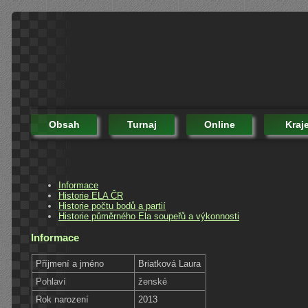
Obsah
Turnaj
Online
Kraj
Informace
Historie ELA ČR
Historie počtu bodů a partií
Historie půměrného Ela soupeřů a výkonnosti
Informace
Příjmení a jméno
Briatková Laura
Pohlaví
ženské
Rok narození
2013