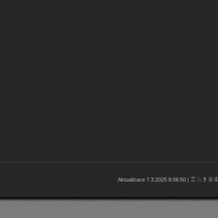
♖♘♗♕
Aktualizace 7.3.2025 8:06:50 |