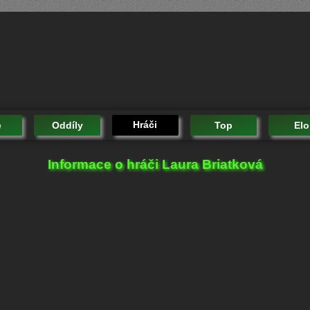
Hráči
e
Oddíly
Top
Elo
Informace o hráči Laura Briatková