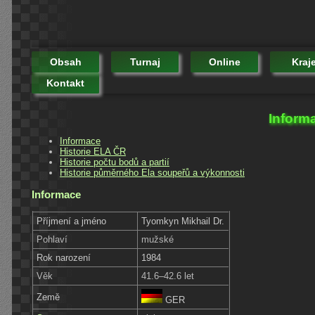
Obsah
Turnaj
Online
Kraj
Kontakt
Inform
Informace
Historie ELA ČR
Historie počtu bodů a partií
Historie půměrného Ela soupeřů a výkonnosti
Informace
Příjmení a jméno
Tyomkyn Mikhail Dr.
Pohlaví
mužské
Rok narození
1984
Věk
41.6–42.6 let
Země
GER