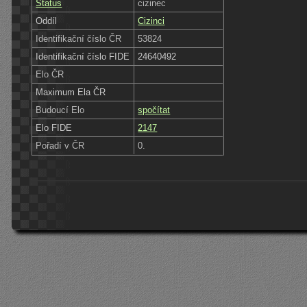
Status
cizinec
Oddíl
Cizinci
Identifikační číslo ČR
53824
Identifikační číslo FIDE
24640492
Elo ČR
Maximum Ela ČR
Budoucí Elo
spočítat
Elo FIDE
2147
Pořadí v ČR
0.