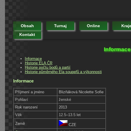
Obsah
Turnaj
Online
Kraj
Kontakt
Informace 
Informace
Historie ELA ČR
Historie počtu bodů a partií
Historie půměrného Ela soupeřů a výkonnosti
Informace
Příjmení a jméno
Blizňáková Nicolette Sofie
Pohlaví
ženské
Rok narození
2013
Věk
12.5–13.5 let
Země
CZE