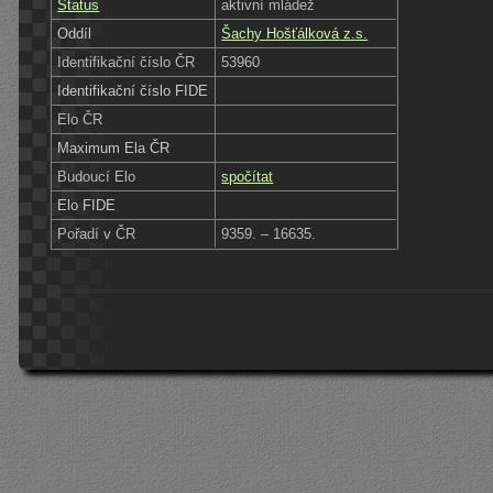
Status
aktivní mládež
Oddíl
Šachy Hošťálková z.s.
Identifikační číslo ČR
53960
Identifikační číslo FIDE
Elo ČR
Maximum Ela ČR
Budoucí Elo
spočítat
Elo FIDE
Pořadí v ČR
9359. – 16635.