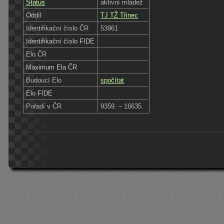
Status
aktivní mládež
Oddíl
TJ TŽ Třinec
Identifikační číslo ČR
53961
Identifikační číslo FIDE
Elo ČR
Maximum Ela ČR
Budoucí Elo
spočítat
Elo FIDE
Pořadí v ČR
9359. – 16635.