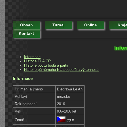
Obsah
Turnaj
Online
Kraj
Kontakt
Info
Informace
Historie ELA ČR
Historie počtu bodů a partií
Historie půměrného Ela soupeřů a výkonnosti
Informace
Příjmení a jméno
Biedrawa Le An
Pohlaví
mužské
Rok narození
2016
Věk
9.6–10.6 let
Země
CZE