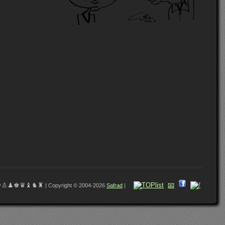
♔♙♟♚♛♝♞♜
📧
| Copyright © 2004-2026
Safrad
|