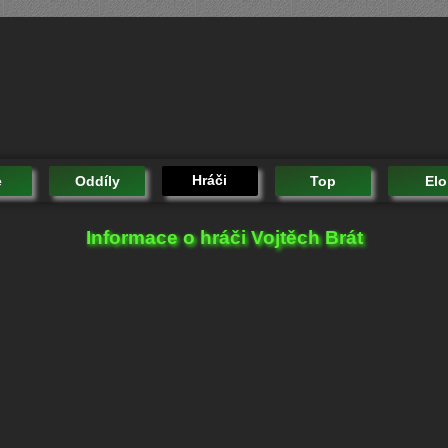
Hráči
e
Oddíly
Top
Elo
Informace o hráči Vojtěch Brát