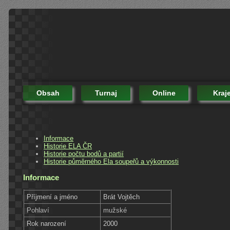
Obsah
Turnaj
Online
Kraj
Informace
Historie ELA ČR
Historie počtu bodů a partií
Historie půměrného Ela soupeřů a výkonnosti
Informace
Příjmení a jméno
Brát Vojtěch
Pohlaví
mužské
Rok narození
2000