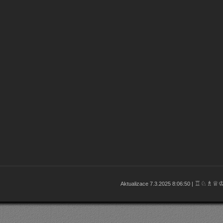
♖♘♗♕
Aktualizace 7.3.2025 8:06:50 |