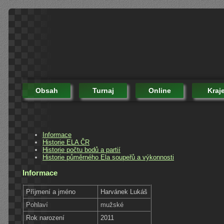
Obsah
Turnaj
Online
Kraj
Informace
Historie ELA ČR
Historie počtu bodů a partií
Historie půměrného Ela soupeřů a výkonnosti
Informace
Příjmení a jméno
Harvánek Lukáš
Pohlaví
mužské
Rok narození
2011