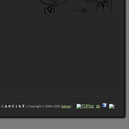
♔♙♟♚♛♝♞♜
📧
| Copyright © 2004-2026
Safrad
|