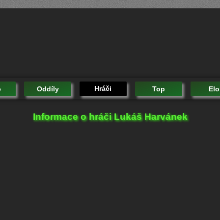
Hráči
e
Oddíly
Top
Elo
Informace o hráči Lukáš Harvánek