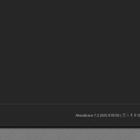
♖♘♗♕
Aktualizace 7.3.2025 8:06:50 |