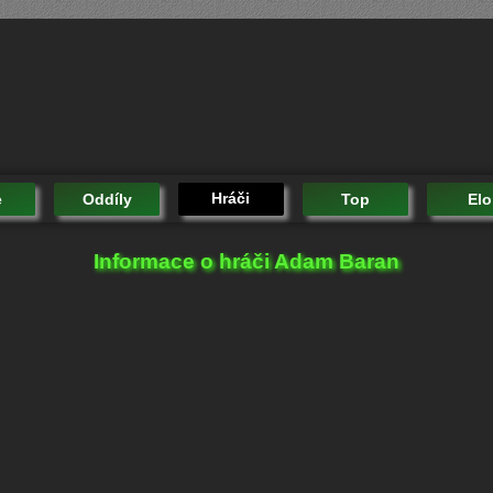
Hráči
e
Oddíly
Top
Elo
Informace o hráči Adam Baran