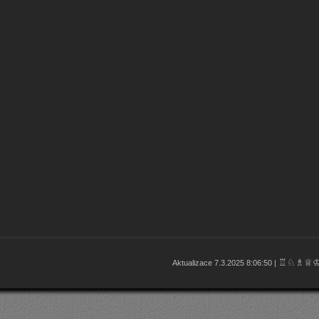
♖♘♗♕
Aktualizace 7.3.2025 8:06:50 |