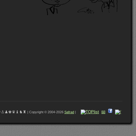
♔♙♟♚♛♝♞♜
📧
| Copyright © 2004-2026
Safrad
|