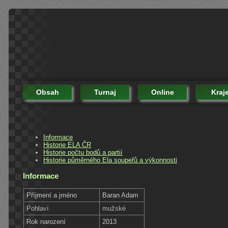
Obsah
Turnaj
Online
Kraj
Informace
Historie ELA ČR
Historie počtu bodů a partií
Historie půměrného Ela soupeřů a výkonnosti
Informace
Příjmení a jméno
Baran Adam
Pohlaví
mužské
Rok narození
2013