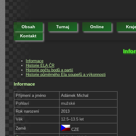
Obsah
Turnaj
Online
Kraj
Kontakt
Info
Informace
Historie ELA ČR
Historie počtu bodů a partií
Historie půměrného Ela soupeřů a výkonnosti
Informace
Příjmení a jméno
Adámek Michal
Pohlaví
mužské
Rok narození
2013
Věk
12.5–13.5 let
Země
CZE