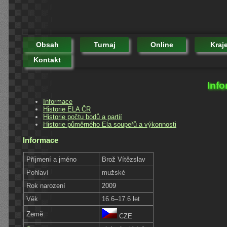
Obsah
Turnaj
Online
Kraj
Kontakt
Info
Informace
Historie ELA ČR
Historie počtu bodů a partií
Historie půměrného Ela soupeřů a výkonnosti
Informace
Příjmení a jméno
Brož Vítězslav
Pohlaví
mužské
Rok narození
2009
Věk
16.6–17.6 let
Země
CZE