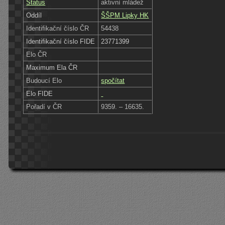
Status
aktivní mládež
Oddíl
ŠŠPM Lipky HK
Identifikační číslo ČR
54438
Identifikační číslo FIDE
23771399
Elo ČR
Maximum Ela ČR
Budoucí Elo
spočítat
Elo FIDE
Pořadí v ČR
9359. – 16635.