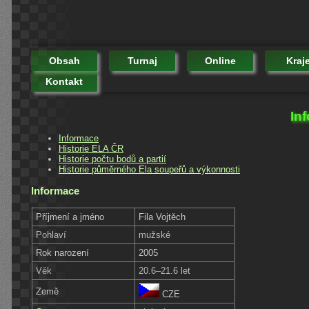
Obsah
Turnaj
Online
Kraj
Kontakt
In
Informace
Historie ELA ČR
Historie počtu bodů a partií
Historie půměrného Ela soupeřů a výkonnosti
Informace
Příjmení a jméno
Fila Vojtěch
Pohlaví
mužské
Rok narození
2005
Věk
20.6–21.6 let
Země
CZE