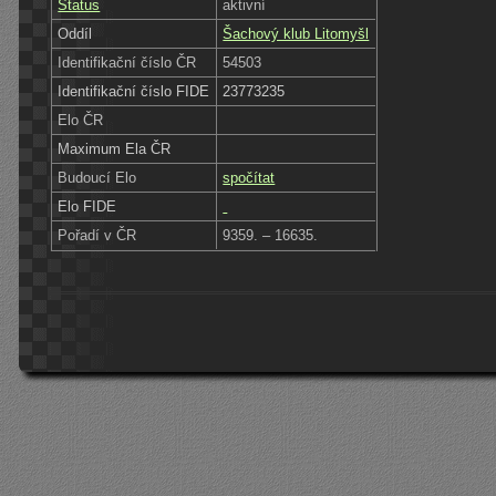
Status
aktivní
Oddíl
Šachový klub Litomyšl
Identifikační číslo ČR
54503
Identifikační číslo FIDE
23773235
Elo ČR
Maximum Ela ČR
Budoucí Elo
spočítat
Elo FIDE
Pořadí v ČR
9359. – 16635.