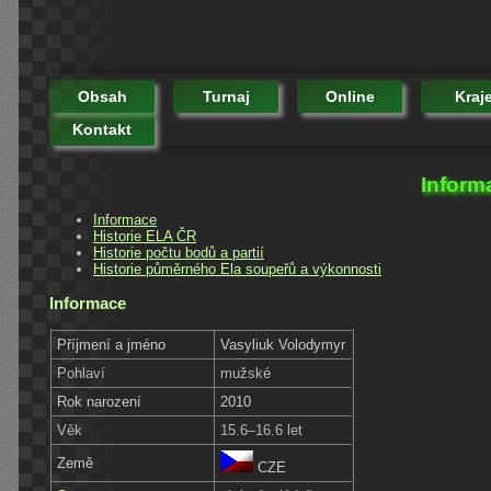
Obsah
Turnaj
Online
Kraj
Kontakt
Inform
Informace
Historie ELA ČR
Historie počtu bodů a partií
Historie půměrného Ela soupeřů a výkonnosti
Informace
Příjmení a jméno
Vasyliuk Volodymyr
Pohlaví
mužské
Rok narození
2010
Věk
15.6–16.6 let
Země
CZE