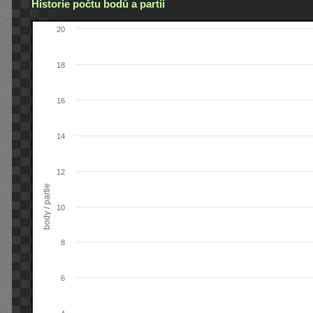
Historie počtu bodů a partií
20
18
16
14
12
body / partie
10
8
6