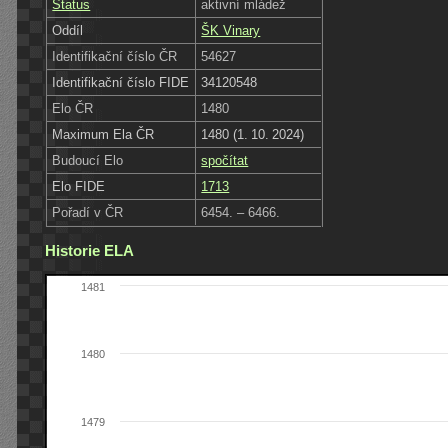
Status
aktivní mládež
Oddíl
ŠK Vinary
Identifikační číslo ČR
54627
Identifikační číslo FIDE
34120548
Elo ČR
1480
Maximum Ela ČR
1480 (1. 10. 2024)
Budoucí Elo
spočítat
Elo FIDE
1713
Pořadí v ČR
6454. – 6466.
Historie ELA
1481
1480
1479