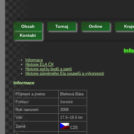
Obsah
Turnaj
Online
Kraj
Kontakt
Inf
Informace
Historie ELA ČR
Historie počtu bodů a partií
Historie půměrného Ela soupeřů a výkonnosti
Informace
Příjmení a jméno
Blehová Bára
Pohlaví
ženské
Rok narození
2008
Věk
17.6–18.6 let
Země
CZE