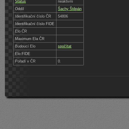
Status
neaktivní
Oddíl
Šachy Štěpán
Identifikační číslo ČR
54806
Identifikační číslo FIDE
Elo ČR
Maximum Ela ČR
Budoucí Elo
spočítat
Elo FIDE
Pořadí v ČR
0.