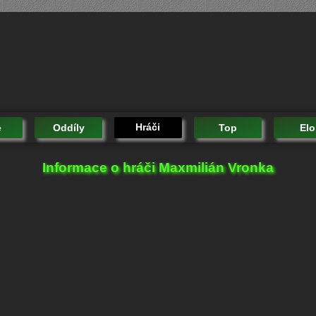
Hráči
e
Oddíly
Top
Elo
Informace o hráči Maxmilián Vronka