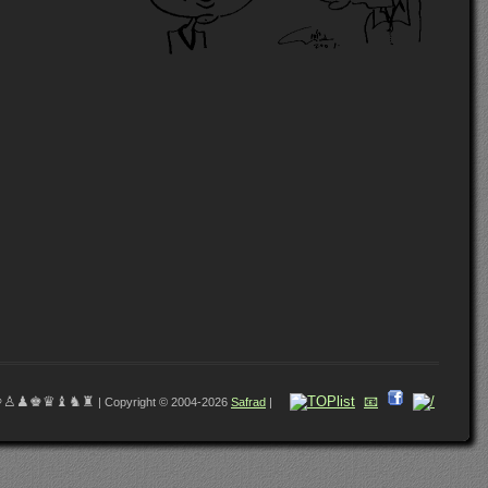
♔♙♟♚♛♝♞♜
📧
| Copyright © 2004-2026
Safrad
|