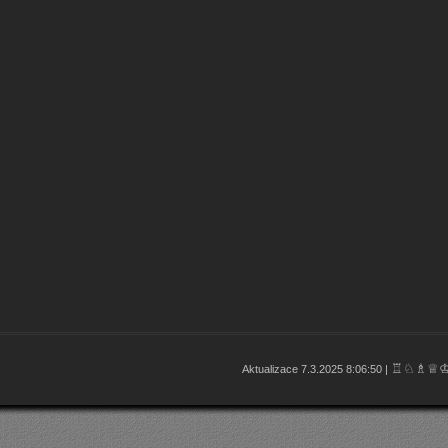
♖♘♗♕
Aktualizace 7.3.2025 8:06:50 |