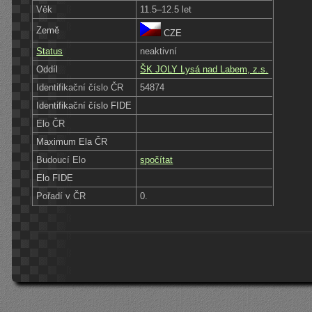
Věk
11.5–12.5 let
Země
CZE
Status
neaktivní
Oddíl
ŠK JOLY Lysá nad Labem, z.s.
Identifikační číslo ČR
54874
Identifikační číslo FIDE
Elo ČR
Maximum Ela ČR
Budoucí Elo
spočítat
Elo FIDE
Pořadí v ČR
0.