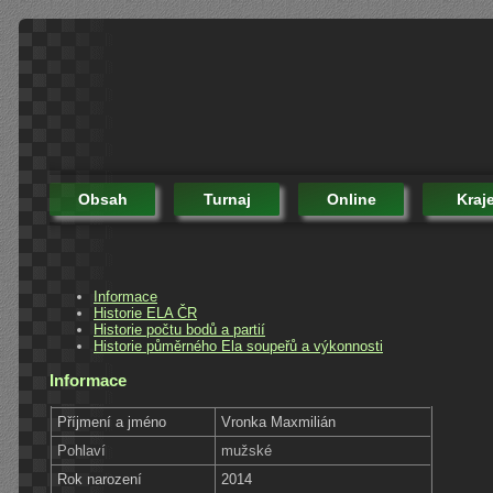
Obsah
Turnaj
Online
Kraj
Informace
Historie ELA ČR
Historie počtu bodů a partií
Historie půměrného Ela soupeřů a výkonnosti
Informace
Příjmení a jméno
Vronka Maxmilián
Pohlaví
mužské
Rok narození
2014