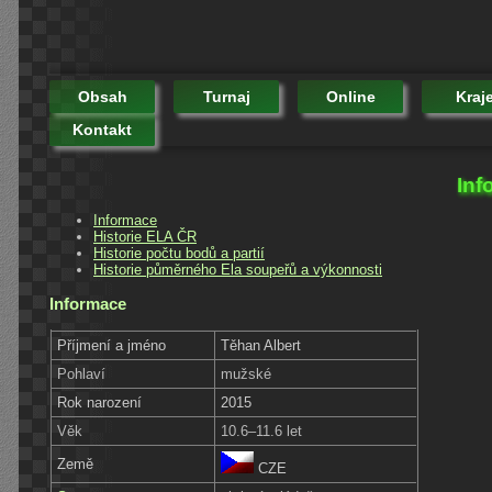
Obsah
Turnaj
Online
Kraj
Kontakt
Inf
Informace
Historie ELA ČR
Historie počtu bodů a partií
Historie půměrného Ela soupeřů a výkonnosti
Informace
Příjmení a jméno
Těhan Albert
Pohlaví
mužské
Rok narození
2015
Věk
10.6–11.6 let
Země
CZE