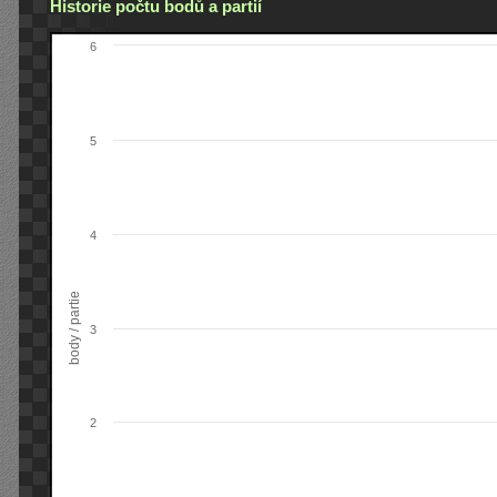
Historie počtu bodů a partií
6
5
4
body / partie
3
2