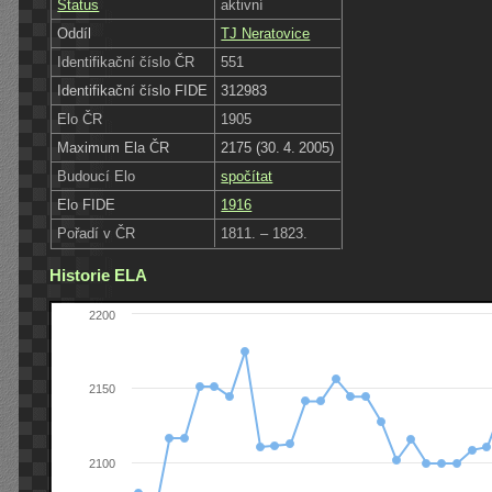
Status
aktivní
Oddíl
TJ Neratovice
Identifikační číslo ČR
551
Identifikační číslo FIDE
312983
Elo ČR
1905
Maximum Ela ČR
2175 (30. 4. 2005)
Budoucí Elo
spočítat
Elo FIDE
1916
Pořadí v ČR
1811. – 1823.
Historie ELA
2200
2150
2100