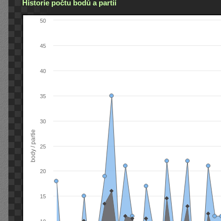
Historie počtu bodů a partií
50
45
40
35
30
body / partie
25
20
15