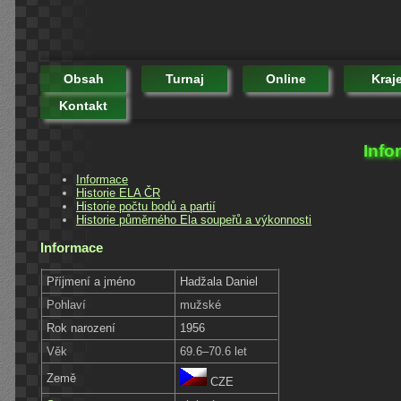
Obsah
Turnaj
Online
Kraj
Kontakt
Info
Informace
Historie ELA ČR
Historie počtu bodů a partií
Historie půměrného Ela soupeřů a výkonnosti
Informace
Příjmení a jméno
Hadžala Daniel
Pohlaví
mužské
Rok narození
1956
Věk
69.6–70.6 let
Země
CZE