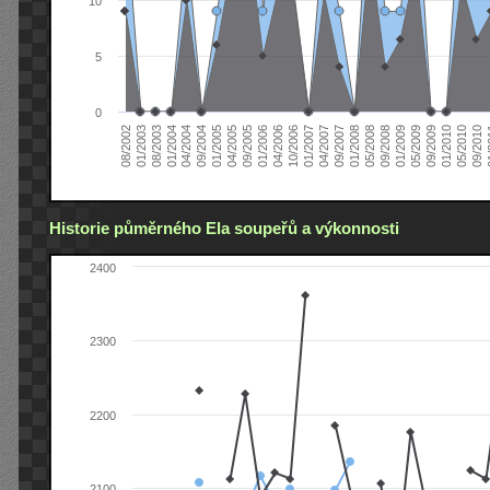
10
5
0
04/2006
05/2008
09/2004
05/2010
10/2006
08/2002
09/2008
01/2005
09/2010
01/2007
01/2003
01/2009
04/2005
01
04/2007
08/2003
05/2009
09/2005
09/2007
01/2004
09/2009
01/2006
01/2008
04/2004
01/2010
Historie půměrného Ela soupeřů a výkonnosti
2400
2300
2200
2100