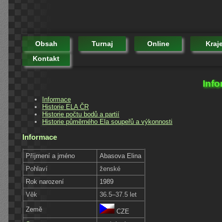
Obsah
Turnaj
Online
Kraj
Kontakt
Info
Informace
Historie ELA ČR
Historie počtu bodů a partií
Historie půměrného Ela soupeřů a výkonnosti
Informace
Příjmení a jméno
Abasova Elina
Pohlaví
ženské
Rok narození
1989
Věk
36.5–37.5 let
Země
CZE