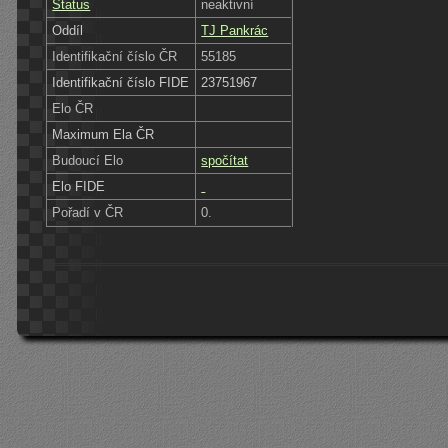
Status
neaktivní
Oddíl
TJ Pankrác
Identifikační číslo ČR
55185
Identifikační číslo FIDE
23751967
Elo ČR
Maximum Ela ČR
Budoucí Elo
spočítat
Elo FIDE
Pořadí v ČR
0.