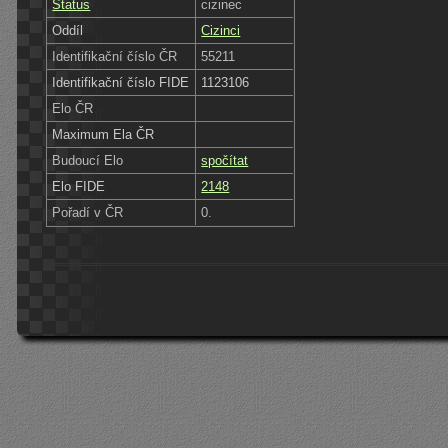
Status
cizinec
Oddíl
Cizinci
Identifikační číslo ČR
55211
Identifikační číslo FIDE
1123106
Elo ČR
Maximum Ela ČR
Budoucí Elo
spočítat
Elo FIDE
2148
Pořadí v ČR
0.