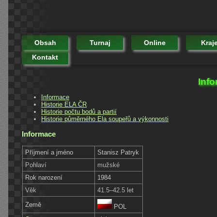
Obsah
Turnaj
Online
Kraj
Kontakt
Info
Informace
Historie ELA ČR
Historie počtu bodů a partií
Historie půměrného Ela soupeřů a výkonnosti
Informace
Příjmení a jméno
Stanisz Patryk
Pohlaví
mužské
Rok narození
1984
Věk
41.5–42.5 let
Země
POL