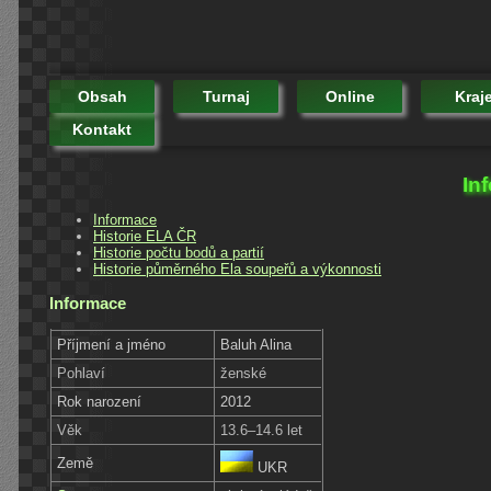
Obsah
Turnaj
Online
Kraj
Kontakt
In
Informace
Historie ELA ČR
Historie počtu bodů a partií
Historie půměrného Ela soupeřů a výkonnosti
Informace
Příjmení a jméno
Baluh Alina
Pohlaví
ženské
Rok narození
2012
Věk
13.6–14.6 let
Země
UKR