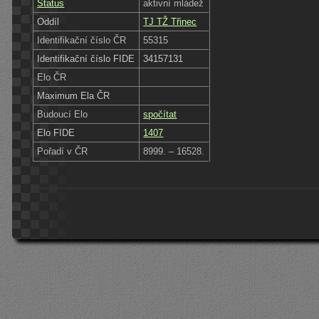
Status
aktivní mládež
Oddíl
TJ TŽ Třinec
Identifikační číslo ČR
55315
Identifikační číslo FIDE
34157131
Elo ČR
Maximum Ela ČR
Budoucí Elo
spočítat
Elo FIDE
1407
Pořadí v ČR
8999. – 16528.