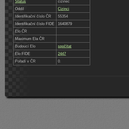
Status
cizinec
Oddíl
Cizinci
Identifikační číslo ČR
55354
Identifikační číslo FIDE
1640879
Elo ČR
Maximum Ela ČR
Budoucí Elo
spočítat
Elo FIDE
2447
Pořadí v ČR
0.