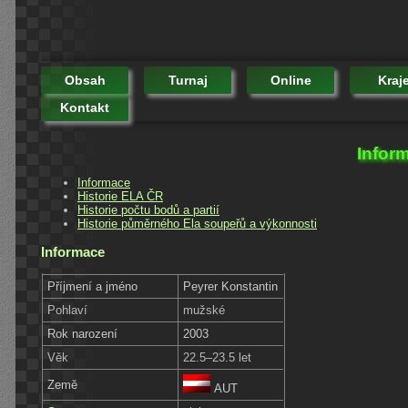
Obsah
Turnaj
Online
Kraj
Kontakt
Infor
Informace
Historie ELA ČR
Historie počtu bodů a partií
Historie půměrného Ela soupeřů a výkonnosti
Informace
Příjmení a jméno
Peyrer Konstantin
Pohlaví
mužské
Rok narození
2003
Věk
22.5–23.5 let
Země
AUT