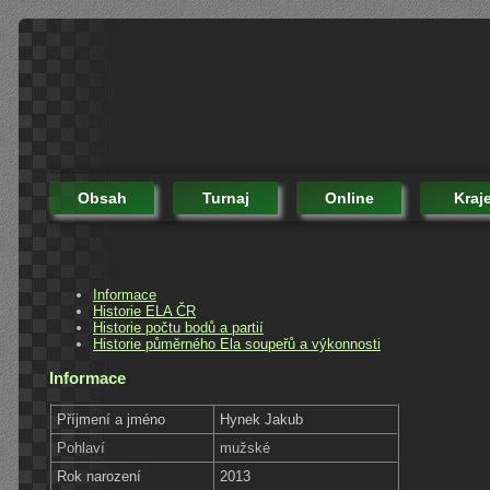
Obsah
Turnaj
Online
Kraj
Informace
Historie ELA ČR
Historie počtu bodů a partií
Historie půměrného Ela soupeřů a výkonnosti
Informace
Příjmení a jméno
Hynek Jakub
Pohlaví
mužské
Rok narození
2013