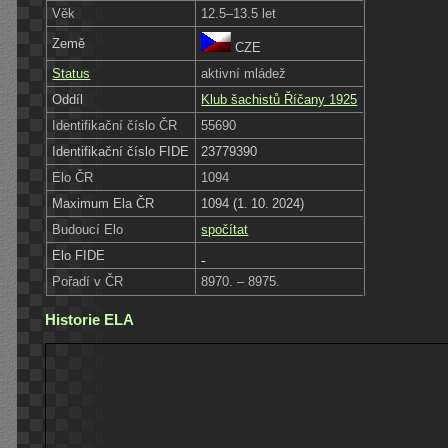
Věk
12.5–13.5 let
Země
CZE
Status
aktivní mládež
Oddíl
Klub šachistů Říčany 1925
Identifikační číslo ČR
55690
Identifikační číslo FIDE
23779390
Elo ČR
1094
Maximum Ela ČR
1094 (1. 10. 2024)
Budoucí Elo
spočítat
Elo FIDE
Pořadí v ČR
8970. – 8975.
Historie ELA