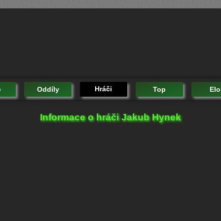
Hráči
e
Oddíly
Top
Elo
Informace o hráči Jakub Hynek