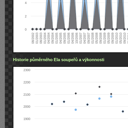
4
2
0
04/2006
05/2008
09/2004
05/2010
10/2006
08/2002
09/2008
01/2005
09/2010
01/2007
01/2003
01/2009
04/2005
01
04/2007
08/2003
05/2009
09/2005
09/2007
01/2004
09/2009
01/2006
01/2008
04/2004
01/2010
Historie půměrného Ela soupeřů a výkonnosti
2300
2200
2100
2000
1900