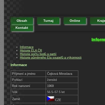
Obsah
Turnaj
Online
Kraj
Kontakt
Inform
Informace
Historie ELA ČR
Historie počtu bodů a partií
Historie půměrného Ela soupeřů a výkonnosti
Informace
Příjmení a jméno
Čejková Miroslava
Pohlaví
ženské
Rok narození
1969
Věk
56.5–57.5 let
Země
CZE