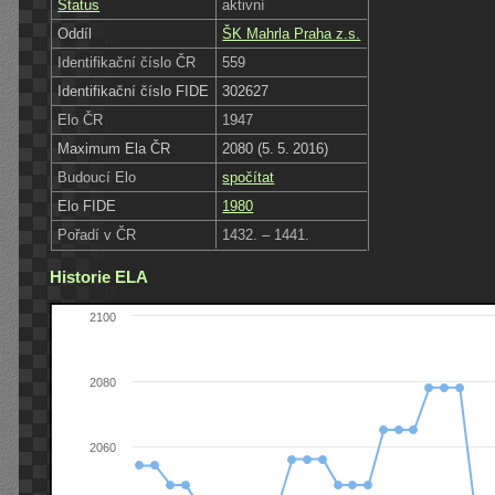
Status
aktivní
Oddíl
ŠK Mahrla Praha z.s.
Identifikační číslo ČR
559
Identifikační číslo FIDE
302627
Elo ČR
1947
Maximum Ela ČR
2080 (5. 5. 2016)
Budoucí Elo
spočítat
Elo FIDE
1980
Pořadí v ČR
1432. – 1441.
Historie ELA
2100
2080
2060