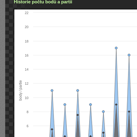
Historie počtu bodů a partií
22
20
18
16
14
body / partie
12
10
8
6